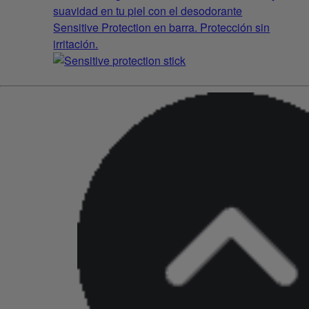
suavidad en tu piel con el desodorante
Sensitive Protection en barra. Protección sin
irritación.