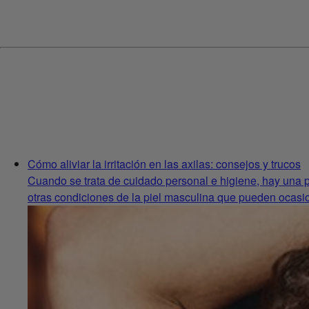
Cómo aliviar la irritación en las axilas: consejos y trucos
Cuando se trata de cuidado personal e higiene, hay una pa
otras condiciones de la piel masculina que pueden ocasio