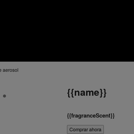
e aerosol
{
{name}}
{
{fragranceScent}}
Comprar ahora