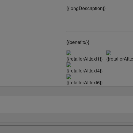
{
{longDescription}}
{
{benefit5}}