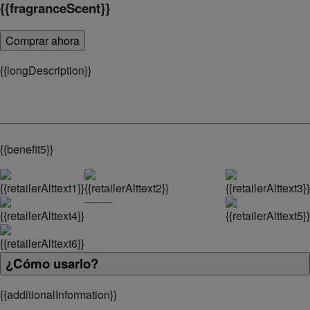
{
{fragranceScent}}
Comprar ahora
{
{longDescription}}
{
{benefit5}}
¿Cómo usarlo?
{
{additionalInformation}}