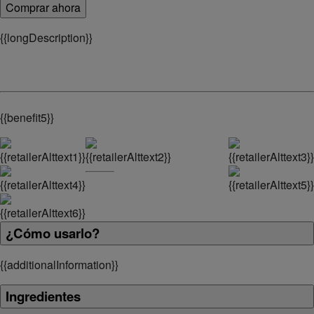
Comprar ahora
{
{longDescription}}
{
{benefit5}}
¿Cómo usarlo?
{
{additionalInformation}}
Ingredientes