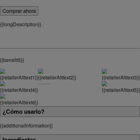
Comprar ahora
{
{longDescription}}
{
{benefit5}}
¿Cómo usarlo?
{
{additionalInformation}}
Ingredientes