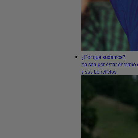
¿Por qué sudamos?
Ya sea por estar enfermo 
y sus beneficios.