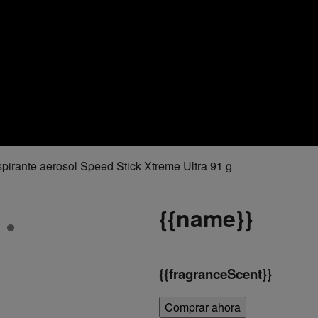
pirante aerosol Speed Stick Xtreme Ultra 91 g
{
{name}}
{
{fragranceScent}}
Comprar ahora