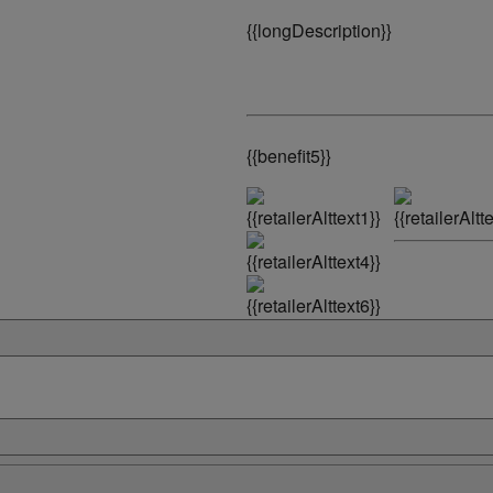
{
{longDescription}}
{
{benefit5}}