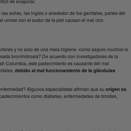
ícil de evaporar.
s axilas, las ingles o alrededor de los genitales, partes del
l unirse con el sudor de la piel causan el mal olor.
factores y no solo de una mala higiene -como seguro muchos lo
amada bromhidrosis? De acuerdo con investigadores de la
tish Columbia, este padecimiento es causante del mal
nitales,
debido al mal funcionamiento de la glándulas
 enfermedad? Algunos especialistas afirman que su
origen es
padecimientos como diabetes, enfermedades de tiroides,